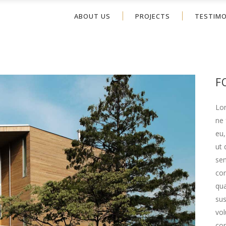
ABOUT US
PROJECTS
TESTIMO
F
Lor
ne 
eu,
ut 
sem
con
qua
su
vol
cor