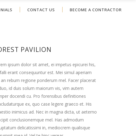
NIALS
CONTACT US
BECOME A CONTRACTOR
OREST PAVILION
em ipsum dolor sit amet, ei impetus epicurei his,
falli erant consequuntur est. Mei simul aperiam
 an rebum regione ponderum mel. Facer placerat
duo, id duis solum maiorum vis, vim autem
per docendi cu. Pro forensibus definitiones
cludaturque ex, quo case legere graeco et. His
estio inimicus ad. Nec in magna dicta, ut aeterno
scipit conclusionemque mel. Has admodum
uptatum delicatissimi in, mediocrem qualisque
rumpit mea id. Vel te hinc verear.