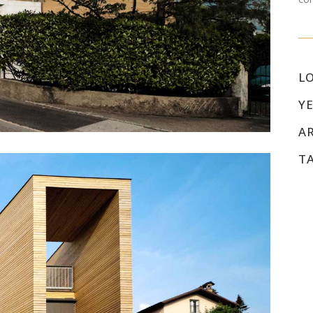
L
YE
A
T