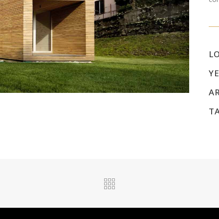
L
YE
A
T