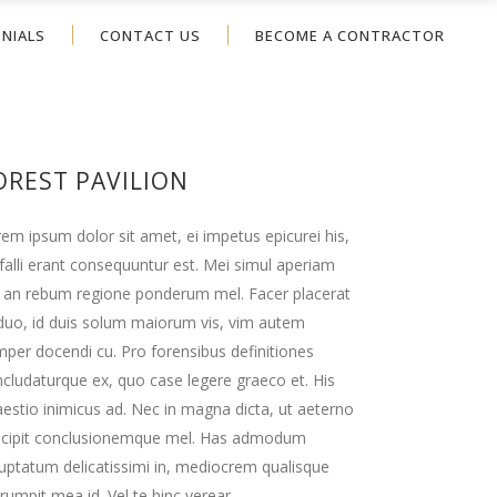
NIALS
CONTACT US
BECOME A CONTRACTOR
OREST PAVILION
em ipsum dolor sit amet, ei impetus epicurei his,
falli erant consequuntur est. Mei simul aperiam
 an rebum regione ponderum mel. Facer placerat
duo, id duis solum maiorum vis, vim autem
per docendi cu. Pro forensibus definitiones
cludaturque ex, quo case legere graeco et. His
estio inimicus ad. Nec in magna dicta, ut aeterno
scipit conclusionemque mel. Has admodum
uptatum delicatissimi in, mediocrem qualisque
rumpit mea id. Vel te hinc verear.