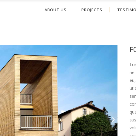
ABOUT US
PROJECTS
TESTIMO
F
Lor
ne 
eu,
ut 
sem
con
qua
su
vol
cor