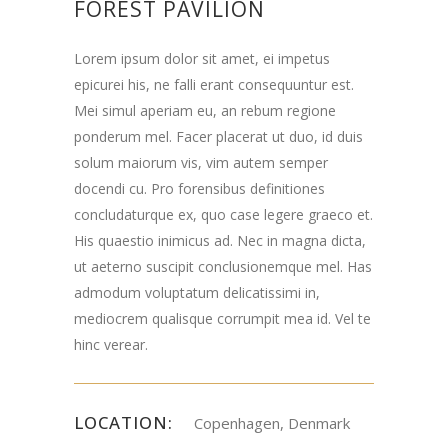
FOREST PAVILION
Lorem ipsum dolor sit amet, ei impetus
epicurei his, ne falli erant consequuntur est.
Mei simul aperiam eu, an rebum regione
ponderum mel. Facer placerat ut duo, id duis
solum maiorum vis, vim autem semper
docendi cu. Pro forensibus definitiones
concludaturque ex, quo case legere graeco et.
His quaestio inimicus ad. Nec in magna dicta,
ut aeterno suscipit conclusionemque mel. Has
admodum voluptatum delicatissimi in,
mediocrem qualisque corrumpit mea id. Vel te
hinc verear.
LOCATION:
Copenhagen, Denmark