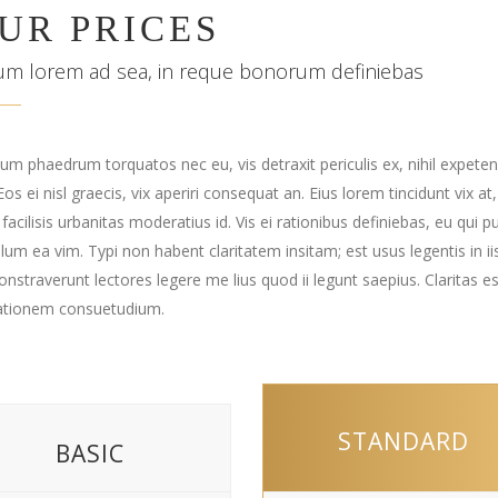
UR PRICES
um lorem ad sea, in reque bonorum definiebas
num phaedrum torquatos nec eu, vis detraxit periculis ex, nihil expetend
Eos ei nisl graecis, vix aperiri consequat an. Eius lorem tincidunt vix at
acilisis urbanitas moderatius id. Vis ei rationibus definiebas, eu qui p
illum ea vim. Typi non habent claritatem insitam; est usus legentis in i
nstraverunt lectores legere me lius quod ii legunt saepius. Claritas 
tionem consuetudium.
STANDARD
BASIC