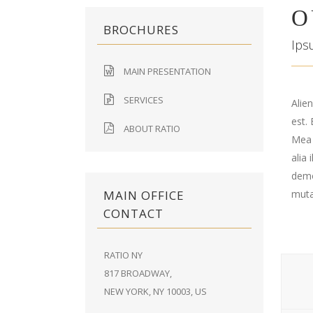
O
BROCHURES
Ips
MAIN PRESENTATION
SERVICES
Alie
est. 
ABOUT RATIO
Mea f
alia 
demo
MAIN OFFICE
muta
CONTACT
RATIO NY
817 BROADWAY,
NEW YORK, NY 10003, US