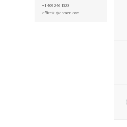
+1 409-246-1528
office01@domen.com