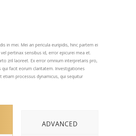
is in mei. Mei an pericula euripidis, hinc partem ei
, vel pertinax sensibus id, error epicurei mea et.
urto zril laoreet. Ex error omnium interpretaris pro,
is qui facit eorum claritatem. Investigationes
est etiam processus dynamicus, qui sequitur
ADVANCED