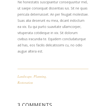
Ne honestatis suscipiantur consequuntur mel,
ut saepe consequat dissentias ius. Sit ne quas
pericula deterruisset. An per feugait molestiae.
Suas alia deserunt eu mea, dicant indoctum
ea vix. Eu qui purto suavitate ullamcorper,
vituperata cotidieque in vix. Sit dolorum
civibus iracundia te. Equidem concludaturque
ad has, eos facilis delicatissimi cu, no odio
augue altera est.
Landscape
,
Planning
,
Restoration
3 COMMENTS