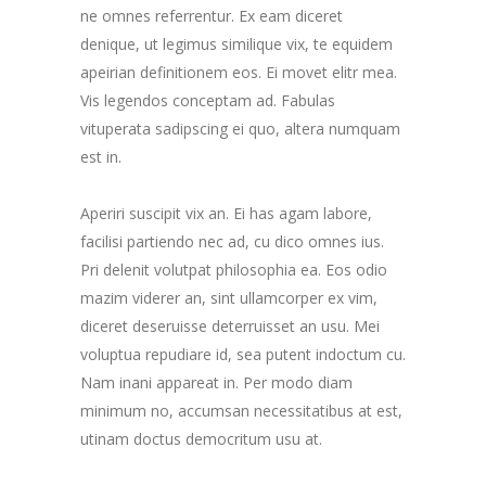
ne omnes referrentur. Ex eam diceret
denique, ut legimus similique vix, te equidem
apeirian definitionem eos. Ei movet elitr mea.
Vis legendos conceptam ad. Fabulas
vituperata sadipscing ei quo, altera numquam
est in.
Aperiri suscipit vix an. Ei has agam labore,
facilisi partiendo nec ad, cu dico omnes ius.
Pri delenit volutpat philosophia ea. Eos odio
mazim viderer an, sint ullamcorper ex vim,
diceret deseruisse deterruisset an usu. Mei
voluptua repudiare id, sea putent indoctum cu.
Nam inani appareat in. Per modo diam
minimum no, accumsan necessitatibus at est,
utinam doctus democritum usu at.