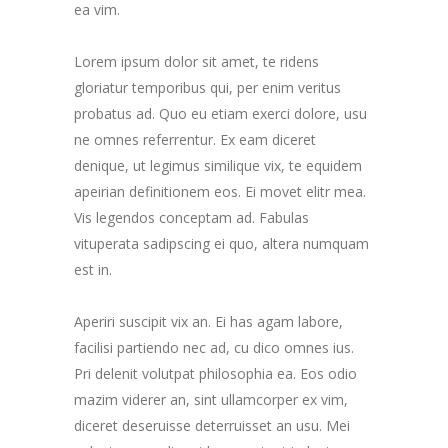
ea vim.
Lorem ipsum dolor sit amet, te ridens
gloriatur temporibus qui, per enim veritus
probatus ad. Quo eu etiam exerci dolore, usu
ne omnes referrentur. Ex eam diceret
denique, ut legimus similique vix, te equidem
apeirian definitionem eos. Ei movet elitr mea.
Vis legendos conceptam ad. Fabulas
vituperata sadipscing ei quo, altera numquam
est in.
Aperiri suscipit vix an. Ei has agam labore,
facilisi partiendo nec ad, cu dico omnes ius.
Pri delenit volutpat philosophia ea. Eos odio
mazim viderer an, sint ullamcorper ex vim,
diceret deseruisse deterruisset an usu. Mei